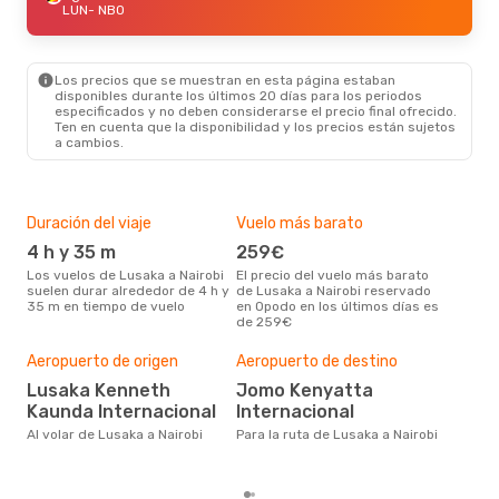
LUN
- NBO
Los precios que se muestran en esta página estaban
disponibles durante los últimos 20 días para los periodos
especificados y no deben considerarse el precio final ofrecido.
Ten en cuenta que la disponibilidad y los precios están sujetos
a cambios.
Duración del viaje
Vuelo más barato
Tem
4 h y 35 m
259€
m
Los vuelos de Lusaka a Nairobi
El precio del vuelo más barato
marzo es una época muy
suelen durar alrededor de 4 h y
de Lusaka a Nairobi reservado
conc
35 m en tiempo de vuelo
en Opodo en los últimos días es
a Na
de 259€
bús
Pre
Aeropuerto de origen
Aeropuerto de destino
36
Lusaka Kenneth
Jomo Kenyatta
361 € es el precio medio de un
viaj
Kaunda Internacional
Internacional
se 
Al volar de Lusaka a Nairobi
Para la ruta de Lusaka a Nairobi
prec
los