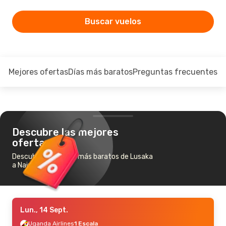
Buscar vuelos
Mejores ofertas
Días más baratos
Preguntas frecuentes
Descubre las mejores
ofertas
Descubre los vuelos más baratos de Lusaka
a Nairobi
Lun., 14 Sept.
Uganda Airlines
1 Escala