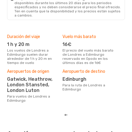
disponibles durante los últimos 20 días para los periodos
especificados y no deben considerarse el precio final ofrecido.
Ten en cuenta que la disponibilidad y los precios están sujetos
a cambios.
Duración del viaje
Vuelo más barato
Tem
1 h y 20 m
16€
ju
Los vuelos de Londres a
El precio del vuelo más barato
julio es una época muy
Edimburgo suelen durar
de Londres a Edimburgo
conc
alrededor de 1 h y 20 m en
reservado en Opodo en los
Lon
tiempo de vuelo
últimos días es de 16€
dat
clie
Aeropuertos de origen
Aeropuerto de destino
Pre
Gatwick, Heathrow,
Edinburgh
55
London Stansted,
Para la ruta de Londres a
55 € es el precio medio de un
Edimburgo
London Luton
via
cua
Para vuelos de Londres a
este
Edimburgo
de 