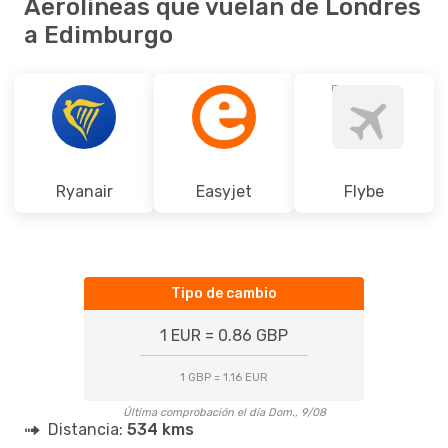
Aerolíneas que vuelan de Londres
a Edimburgo
Ryanair
Easyjet
Flybe
Tipo de cambio
1 EUR = 0.86 GBP
1 GBP = 1.16 EUR
Última comprobación el día Dom., 9/08
Distancia:
534 kms