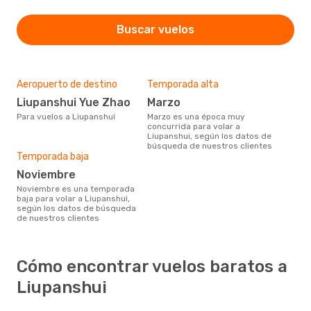
Buscar vuelos
Aeropuerto de destino
Temporada alta
Liupanshui Yue Zhao
marzo
Para vuelos a Liupanshui
marzo es una época muy
concurrida para volar a
Liupanshui, según los datos de
búsqueda de nuestros clientes
Temporada baja
noviembre
noviembre es una temporada
baja para volar a Liupanshui,
según los datos de búsqueda
de nuestros clientes
Cómo encontrar vuelos baratos a
Liupanshui