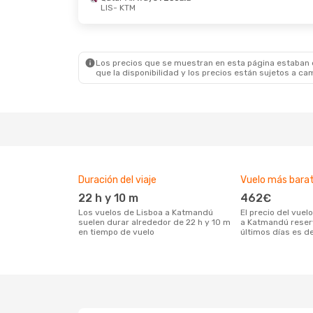
LIS
- KTM
Los precios que se muestran en esta página estaban di
que la disponibilidad y los precios están sujetos a ca
Duración del viaje
Vuelo más bara
22 h y 10 m
462€
Los vuelos de Lisboa a Katmandú
El precio del vuelo más barato de Lisboa
suelen durar alrededor de 22 h y 10 m
a Katmandú reser
en tiempo de vuelo
últimos días es d