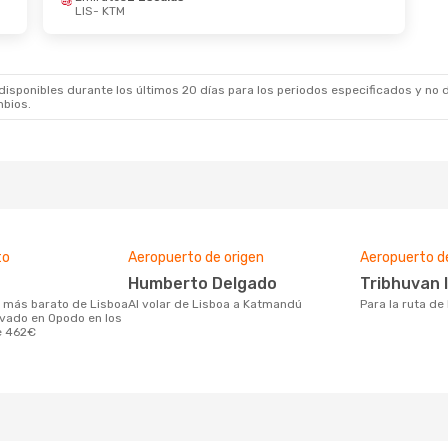
LIS
- KTM
sponibles durante los últimos 20 días para los periodos especificados y no d
mbios.
to
Aeropuerto de origen
Aeropuerto d
Humberto Delgado
Tribhuvan
Al volar de Lisboa a Katmandú
Para la ruta d
vado en Opodo en los
e 462€