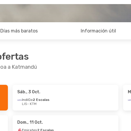
Días más baratos
Información útil
ofertas
sboa a Katmandú
Sáb., 3 Oct.
M
Sept.
- Mar., 8 Sept.
Jue., 20 Ago.
- Ju
IndiGo
2 Escalas
LIS
- KTM
tes
1 Escala
Air India
2 Escalas
TM
LIS
- KTM
tes
1 Escala
Emirates
1 Escala
LIS
KTM
- LIS
Dom., 11 Oct.
Emirates
2 Escalas