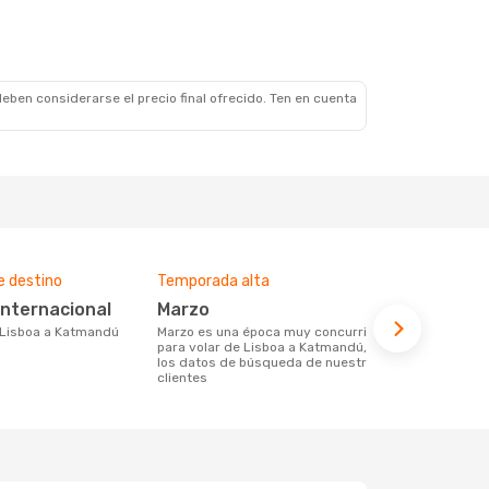
eben considerarse el precio final ofrecido. Ten en cuenta
e destino
Temporada alta
Precio med
 Internacional
marzo
968 €
e Lisboa a Katmandú
marzo es una época muy concurrida
968 € es el precio medio de un viaje de
para volar de Lisboa a Katmandú, según
Lisboa a Ka
los datos de búsqueda de nuestros
con Opodo, e
clientes
datos de lo