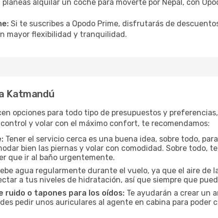
i planeas alquilar un coche para moverte por Nepal, con O
me:
Si te suscribes a Opodo Prime, disfrutarás de descuentos
n mayor flexibilidad y tranquilidad.
a a Katmandú
cen opciones para todo tipo de presupuestos y preferencias
 control y volar con el máximo confort, te recomendamos:
:
Tener el servicio cerca es una buena idea, sobre todo, par
odar bien las piernas y volar con comodidad. Sobre todo, te
er que ir al baño urgentemente.
ebe agua regularmente durante el vuelo, ya que el aire de la
ctar a tus niveles de hidratación, así que siempre que pueda
 ruido o tapones para los oídos:
Te ayudarán a crear un a
es pedir unos auriculares al agente en cabina para poder co