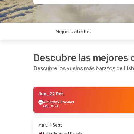
Mejores ofertas
Descubre las mejores 
Descubre los vuelos más baratos de Li
Jue., 22 Oct.
Sáb., 12 Sept.
- Sáb., 19 Sept.
Mar., 1 
Air India
2 Escalas
LIS
- KTM
IndiGo
2 Escalas
Emira
LIS
- KTM
LIS
- K
Qatar Airways
1 Escala
Emira
KTM
- LIS
KTM
- 
Mar., 1 Sept.
Qatar Airways
1 Escala