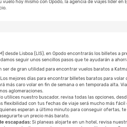
tu vuelo hoy mismo con Opodo, la agencia de viajes líder en
io.
) desde Lisboa (LIS), en Opodo encontrarás los billetes a 
ndamos seguir unos sencillos pasos que te ayudarán a ahorra
 ser de gran utilidad para encontrar vuelos baratos a Katm
Los mejores días para encontrar billetes baratos para volar 
ltará más caro volar en fin de semana o en temporada alta. 
menos aglomeraciones.
 utilices nuestro buscador, revisa todas las opciones, desde
s flexibilidad con tus fechas de viaje será mucho más fáci
uienes esperan a último minuto para conseguir ofertas, te
 asegurarte un precio más barato.
 de escapadas:
Si planeas alojarte en un hotel, revisa nues