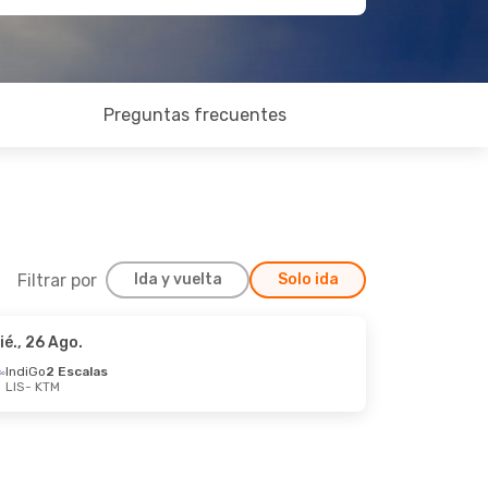
Preguntas frecuentes
Filtrar por
Ida y vuelta
Solo ida
ié., 26 Ago.
e., 27 Ago.
IndiGo
2 Escalas
LIS
- KTM