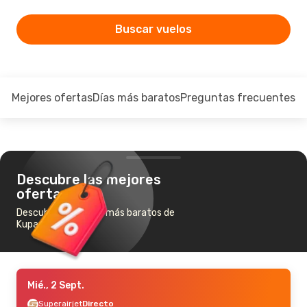
Buscar vuelos
Mejores ofertas
Días más baratos
Preguntas frecuentes
Descubre las mejores
ofertas
Descubre los vuelos más baratos de
Kupang a Bali
Mié., 2 Sept.
Superairjet
Directo