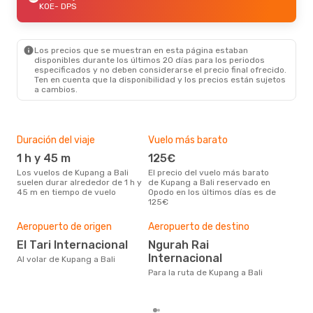
KOE
- DPS
Los precios que se muestran en esta página estaban
disponibles durante los últimos 20 días para los periodos
especificados y no deben considerarse el precio final ofrecido.
Ten en cuenta que la disponibilidad y los precios están sujetos
a cambios.
Duración del viaje
Vuelo más barato
Tem
1 h y 45 m
125€
m
Los vuelos de Kupang a Bali
El precio del vuelo más barato
marzo es una época muy
suelen durar alrededor de 1 h y
de Kupang a Bali reservado en
con
45 m en tiempo de vuelo
Opodo en los últimos días es de
a Ba
125€
bús
Pre
Aeropuerto de origen
Aeropuerto de destino
11
El Tari Internacional
Ngurah Rai
117 € es el precio medio de un
viaj
Internacional
Al volar de Kupang a Bali
rese
Para la ruta de Kupang a Bali
se b
últ