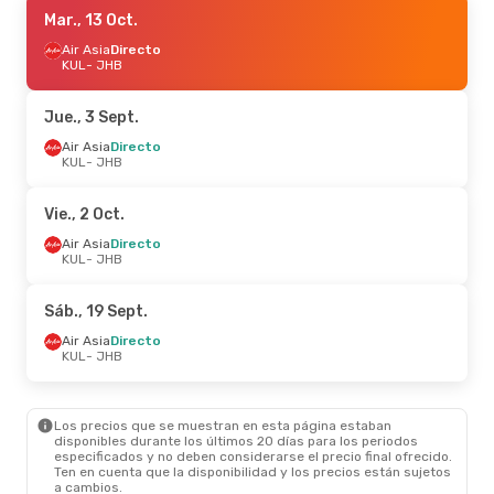
Mar., 13 Oct.
Mar., 13 Oct.
- Sáb., 17 Oct.
Air Asia
Air Asia
Directo
Directo
KUL
KUL
- JHB
- JHB
Air Asia
Directo
JHB
- KUL
Jue., 3 Sept.
Vie., 28 Ago.
Air Asia
Directo
- Vie., 28 Ago.
KUL
- JHB
Air Asia
Directo
KUL
- JHB
Flyfirefly
Directo
Vie., 2 Oct.
JHB
- KUL
Air Asia
Directo
KUL
- JHB
Sáb., 19 Sept.
Air Asia
Directo
KUL
- JHB
Los precios que se muestran en esta página estaban
disponibles durante los últimos 20 días para los periodos
especificados y no deben considerarse el precio final ofrecido.
Ten en cuenta que la disponibilidad y los precios están sujetos
a cambios.