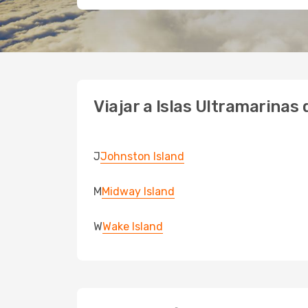
Viajar a Islas Ultramarinas
J
Johnston Island
M
Midway Island
W
Wake Island