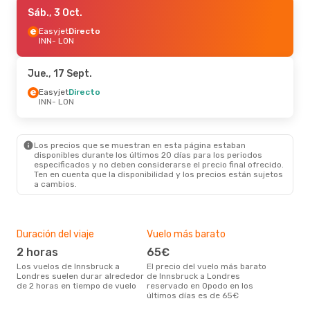
Mié., 23 Sept.
Sáb., 3 Oct.
- Mar., 29 Sept.
Easyjet
Easyjet
Directo
Directo
INN
INN
- LON
- LON
Easyjet
Directo
LON
- INN
Jue., 17 Sept.
Mié., 16 Sept.
Easyjet
Directo
- Vie., 18 Sept.
INN
- LON
Easyjet
Directo
INN
- LON
Austrian Airlines
1 Escala
LON
- INN
Los precios que se muestran en esta página estaban
disponibles durante los últimos 20 días para los periodos
especificados y no deben considerarse el precio final ofrecido.
Jue., 27 Ago.
- Dom., 30 Ago.
Ten en cuenta que la disponibilidad y los precios están sujetos
a cambios.
Easyjet
Directo
INN
- LON
Easyjet
Directo
LON
- INN
Duración del viaje
Vuelo más barato
Tem
2 horas
65€
m
Los vuelos de Innsbruck a
El precio del vuelo más barato
marzo es una época muy
Londres suelen durar alrededor
de Innsbruck a Londres
conc
de 2 horas en tiempo de vuelo
reservado en Opodo en los
Inns
últimos días es de 65€
dat
clie