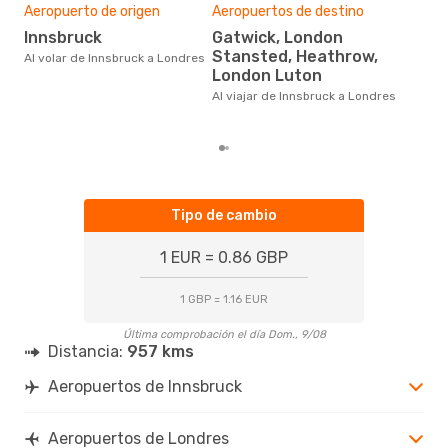
Pre
Aeropuerto de origen
Aeropuertos de destino
21
Innsbruck
Gatwick, London
Stansted, Heathrow,
214 € es el precio medio de un
Al volar de Innsbruck a Londres
viaj
London Luton
cua
Al viajar de Innsbruck a Londres
este
de 
Tipo de cambio
1 EUR = 0.86 GBP
1 GBP = 1.16 EUR
Última comprobación el día Dom., 9/08
Distancia:
957 kms
Aeropuertos de Innsbruck
Aeropuertos de Londres