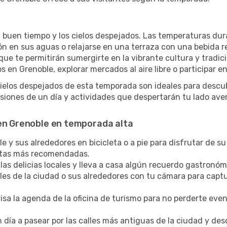
l buen tiempo y los cielos despejados. Las temperaturas dur
zón en sus aguas o relajarse en una terraza con una bebida 
ue te permitirán sumergirte en la vibrante cultura y tradic
 en Grenoble, explorar mercados al aire libre o participar e
cielos despejados de esta temporada son ideales para descub
iones de un día y actividades que despertarán tu lado ave
 en Grenoble en temporada alta
 y sus alrededores en bicicleta o a pie para disfrutar de su
rutas más recomendadas.
las delicias locales y lleva a casa algún recuerdo gastronóm
lles de la ciudad o sus alrededores con tu cámara para captu
sa la agenda de la oficina de turismo para no perderte eve
 día a pasear por las calles más antiguas de la ciudad y de