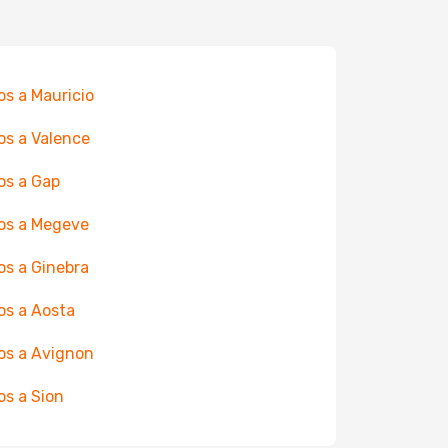
os a Mauricio
os a Valence
os a Gap
os a Megeve
os a Ginebra
os a Aosta
os a Avignon
os a Sion