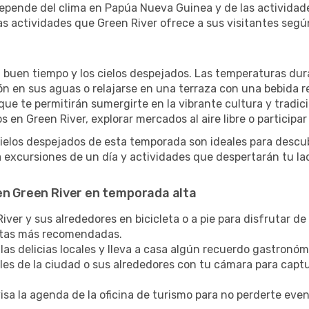
depende del clima en Papúa Nueva Guinea y de las actividad
s actividades que Green River ofrece a sus visitantes segú
l buen tiempo y los cielos despejados. Las temperaturas dur
zón en sus aguas o relajarse en una terraza con una bebida 
ue te permitirán sumergirte en la vibrante cultura y tradic
 en Green River, explorar mercados al aire libre o participar
cielos despejados de esta temporada son ideales para descub
excursiones de un día y actividades que despertarán tu la
en Green River en temporada alta
ver y sus alrededores en bicicleta o a pie para disfrutar de 
rutas más recomendadas.
las delicias locales y lleva a casa algún recuerdo gastronóm
lles de la ciudad o sus alrededores con tu cámara para captu
sa la agenda de la oficina de turismo para no perderte eve