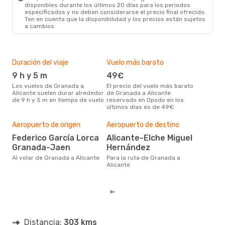
disponibles durante los últimos 20 días para los periodos
especificados y no deben considerarse el precio final ofrecido.
Ten en cuenta que la disponibilidad y los precios están sujetos
a cambios.
Duración del viaje
Vuelo más barato
Tem
9 h y 5 m
49€
m
Los vuelos de Granada a
El precio del vuelo más barato
marzo es una época muy
Alicante suelen durar alrededor
de Granada a Alicante
conc
de 9 h y 5 m en tiempo de vuelo
reservado en Opodo en los
Gran
últimos días es de 49€
dat
clie
Mej
Aeropuerto de origen
Aeropuerto de destino
res
Federico García Lorca
Alicante-Elche Miguel
o
Granada-Jaen
Hernández
agosto es una época muy
Al volar de Granada a Alicante
Para la ruta de Granada a
popu
Alicante
Alic
de l
Distancia:
303 kms