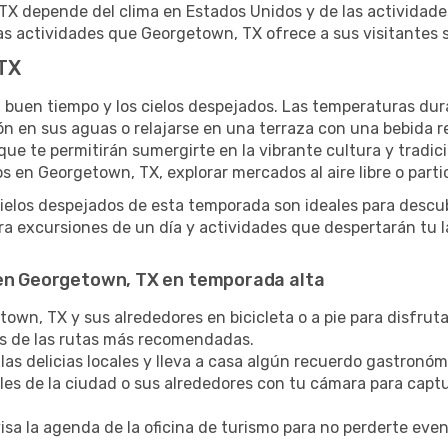
TX depende del clima en Estados Unidos y de las actividade
as actividades que Georgetown, TX ofrece a sus visitantes 
TX
l buen tiempo y los cielos despejados. Las temperaturas dur
zón en sus aguas o relajarse en una terraza con una bebida 
ue te permitirán sumergirte en la vibrante cultura y tradic
s en Georgetown, TX, explorar mercados al aire libre o parti
cielos despejados de esta temporada son ideales para descub
a excursiones de un día y actividades que despertarán tu l
 en Georgetown, TX en temporada alta
wn, TX y sus alrededores en bicicleta o a pie para disfruta
ías de las rutas más recomendadas.
las delicias locales y lleva a casa algún recuerdo gastronóm
lles de la ciudad o sus alrededores con tu cámara para captu
sa la agenda de la oficina de turismo para no perderte eve