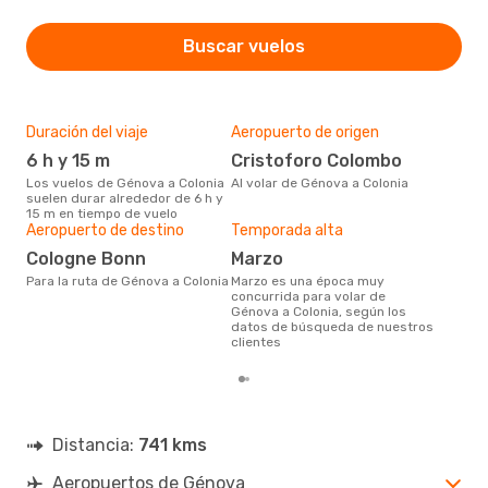
Buscar vuelos
Duración del viaje
Aeropuerto de origen
Pre
6 h y 15 m
Cristoforo Colombo
3
Los vuelos de Génova a Colonia
Al volar de Génova a Colonia
379 € es el precio medio de un
suelen durar alrededor de 6 h y
viaj
15 m en tiempo de vuelo
cua
Aeropuerto de destino
Temporada alta
este
de 
Cologne Bonn
marzo
Para la ruta de Génova a Colonia
marzo es una época muy
concurrida para volar de
Génova a Colonia, según los
datos de búsqueda de nuestros
clientes
Distancia:
741 kms
Aeropuertos de Génova