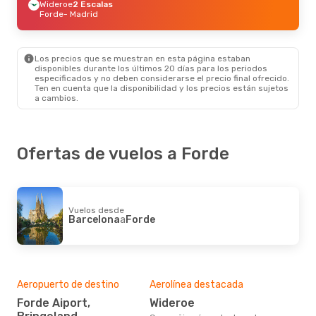
Wideroe
2 Escalas
Forde
- Madrid
Los precios que se muestran en esta página estaban
disponibles durante los últimos 20 días para los periodos
especificados y no deben considerarse el precio final ofrecido.
Ten en cuenta que la disponibilidad y los precios están sujetos
a cambios.
Ofertas de vuelos a Forde
Vuelos desde
Barcelona
a
Forde
Aeropuerto de destino
Aerolínea destacada
Forde Aiport,
Wideroe