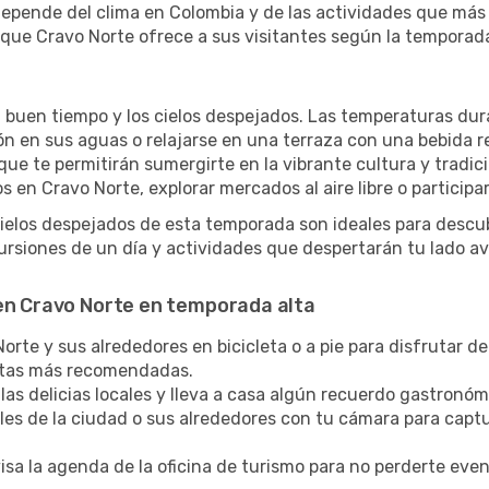
depende del clima en Colombia y de las actividades que más 
que Cravo Norte ofrece a sus visitantes según la temporad
l buen tiempo y los cielos despejados. Las temperaturas dur
zón en sus aguas o relajarse en una terraza con una bebida 
ue te permitirán sumergirte en la vibrante cultura y tradic
 en Cravo Norte, explorar mercados al aire libre o participa
cielos despejados de esta temporada son ideales para descub
rsiones de un día y actividades que despertarán tu lado av
 en Cravo Norte en temporada alta
rte y sus alrededores en bicicleta o a pie para disfrutar de
rutas más recomendadas.
las delicias locales y lleva a casa algún recuerdo gastronóm
lles de la ciudad o sus alrededores con tu cámara para captu
sa la agenda de la oficina de turismo para no perderte eve