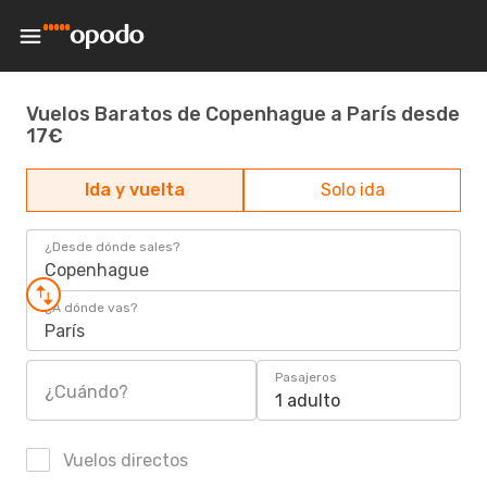
Vuelos Baratos de Copenhague a París desde
17€
Ida y vuelta
Solo ida
¿Desde dónde sales?
Copenhague
¿A dónde vas?
París
Pasajeros
¿Cuándo?
1 adulto
Vuelos directos