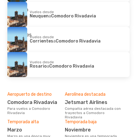
Vuelos desde
Neuquen
a
Comodoro Rivadavia
Vuelos desde
Corrientes
a
Comodoro Rivadavia
Vuelos desde
Rosario
a
Comodoro Rivadavia
Aeropuerto de destino
Aerolínea destacada
Comodora Rivadavia
Jetsmart Airlines
Para vuelos a Comodoro
Compañia aérea destacada con
Rivadavia
trayectos a Comodoro
Rivadavia
Temporada alta
Temporada baja
marzo
noviembre
marzo es una época muy
noviembre es una temporada