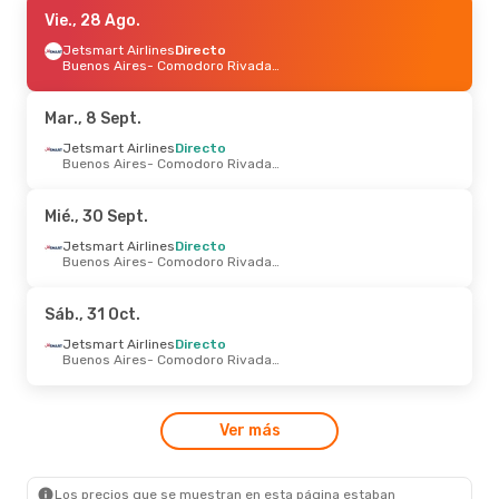
Sáb., 29 Ago.
Vie., 28 Ago.
- Dom., 30 Ago.
Jetsmart Airlines
Jetsmart Airlines
Directo
Directo
Buenos Aires
Buenos Aires
- Comodoro Rivadavia
- Comodoro Rivadavia
Jetsmart Airlines
Directo
Comodoro Rivadavia
- Buenos Aires
Mar., 8 Sept.
Jue., 10 Sept.
Jetsmart Airlines
- Lun., 14 Sept.
Directo
Buenos Aires
- Comodoro Rivadavia
Jetsmart Airlines
Directo
Buenos Aires
- Comodoro Rivadavia
Jetsmart Airlines
Directo
Mié., 30 Sept.
Comodoro Rivadavia
- Buenos Aires
Jetsmart Airlines
Directo
Buenos Aires
- Comodoro Rivadavia
Sáb., 31 Oct.
Jetsmart Airlines
Directo
Buenos Aires
- Comodoro Rivadavia
Ver más
Los precios que se muestran en esta página estaban