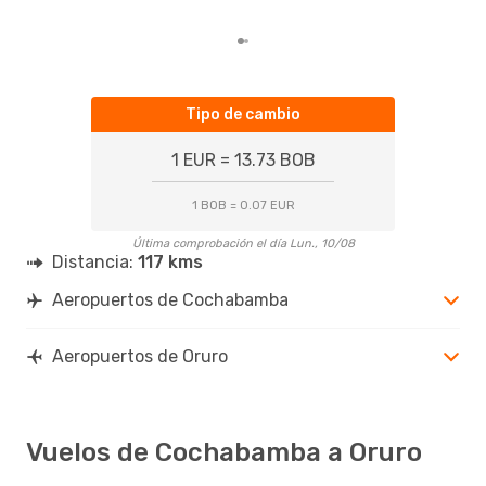
tend
Tipo de cambio
1 EUR = 13.73 BOB
1 BOB = 0.07 EUR
Última comprobación el día Lun., 10/08
Distancia:
117 kms
Aeropuertos de Cochabamba
Aeropuertos de Oruro
Vuelos de Cochabamba a Oruro