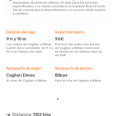
disponibles durante los últimos 20 días para los periodos
especificados y no deben considerarse el precio final ofrecido.
Ten en cuenta que la disponibilidad y los precios están sujetos
a cambios.
Duración del viaje
Vuelo más barato
Tem
9 h y 10 m
96€
m
Los vuelos de Cagliari a Bilbao
El precio del vuelo más barato
marzo es una época muy
suelen durar alrededor de 9 h y
de Cagliari a Bilbao reservado
conc
10 m en tiempo de vuelo
en Opodo en los últimos días es
Cagl
de 96€
dat
clie
Mej
res
Aeropuerto de origen
Aeropuerto de destino
a
Cagliari Elmas
Bilbao
julio es una época muy popular
Al volar de Cagliari a Bilbao
Para la ruta de Cagliari a Bilbao
para
segú
clie
Distancia:
1102 kms