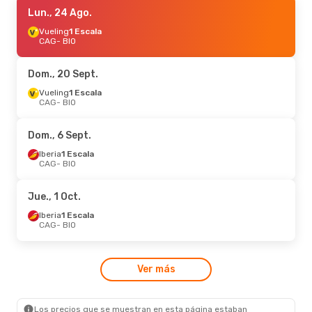
Lun., 19 Oct.
Lun., 24 Ago.
- Mié., 21 Oct.
Lufthansa
Vueling
1 Escala
1 Escala
CAG
CAG
- BIO
- BIO
Lufthansa
1 Escala
BIO
- CAG
Dom., 20 Sept.
Vueling
1 Escala
CAG
- BIO
Dom., 6 Sept.
Iberia
1 Escala
CAG
- BIO
Jue., 1 Oct.
Iberia
1 Escala
CAG
- BIO
Ver más
Los precios que se muestran en esta página estaban