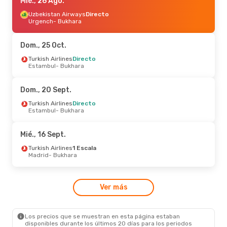
Mié., 26 Ago.
Mié., 26 Ago.
- Mié., 2 Sept.
Uzbekistan Airways
Uzbekistan Airways
Directo
Directo
Urgench
Urgench
- Bukhara
- Bukhara
Uzbekistan Airways
1 Escala
Bukhara
- Urgench
Dom., 25 Oct.
Dom., 13 Sept.
Turkish Airlines
- Mar., 15 Sept.
Directo
Estambul
- Bukhara
Uzbekistan Airways
Directo
Taskent
- Bukhara
Uzbekistan Airways
Directo
Dom., 20 Sept.
Bukhara
- Taskent
Turkish Airlines
Directo
Estambul
- Bukhara
Mié., 16 Sept.
Turkish Airlines
1 Escala
Madrid
- Bukhara
Ver más
Los precios que se muestran en esta página estaban
disponibles durante los últimos 20 días para los periodos