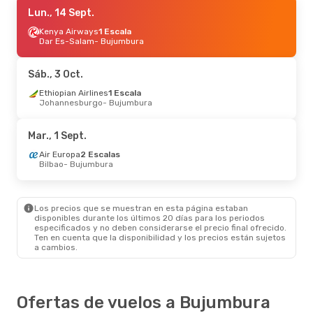
Mié., 9 Sept.
Lun., 14 Sept.
- Mié., 16 Sept.
Kenya Airways
Kenya Airways
1 Escala
1 Escala
Kigali
Dar Es-Salam
- Bujumbura
- Bujumbura
Kenya Airways
1 Escala
Bujumbura
- Kigali
Sáb., 3 Oct.
Mar., 25 Ago.
Ethiopian Airlines
- Dom., 30 Ago.
1 Escala
Johannesburgo
- Bujumbura
Ethiopian Airlines
1 Escala
Madrid
- Bujumbura
Ethiopian Airlines
2 Escalas
Mar., 1 Sept.
Bujumbura
- Madrid
Air Europa
2 Escalas
Bilbao
- Bujumbura
Los precios que se muestran en esta página estaban
disponibles durante los últimos 20 días para los periodos
especificados y no deben considerarse el precio final ofrecido.
Ten en cuenta que la disponibilidad y los precios están sujetos
a cambios.
Ofertas de vuelos a Bujumbura