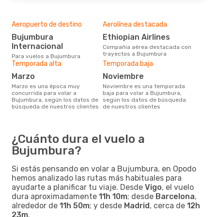
Aeropuerto de destino
Aerolínea destacada
Bujumbura
Ethiopian Airlines
Internacional
Compañia aérea destacada con
trayectos a Bujumbura
Para vuelos a Bujumbura
Temporada alta
Temporada baja
marzo
noviembre
marzo es una época muy
noviembre es una temporada
concurrida para volar a
baja para volar a Bujumbura,
Bujumbura, según los datos de
según los datos de búsqueda
búsqueda de nuestros clientes
de nuestros clientes
¿Cuánto dura el vuelo a
Bujumbura?
Si estás pensando en volar a Bujumbura, en Opodo
hemos analizado las rutas más habituales para
ayudarte a planificar tu viaje. Desde
Vigo
, el vuelo
dura aproximadamente
11h 10m
; desde
Barcelona
,
alrededor de
11h 50m
; y desde
Madrid
, cerca de
12h
23m
.