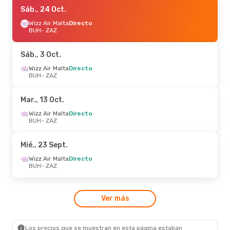
Sáb., 19 Sept.
Sáb., 24 Oct.
- Sáb., 26 Sept.
Wizz Air Malta
Wizz Air Malta
Directo
Directo
BUH
BUH
- ZAZ
- ZAZ
Wizz Air Malta
Directo
ZAZ
- BUH
Sáb., 3 Oct.
Sáb., 5 Sept.
Wizz Air Malta
- Sáb., 5 Sept.
Directo
BUH
- ZAZ
Wizz Air Malta
Directo
BUH
- ZAZ
Wizz Air Malta
Directo
Mar., 13 Oct.
ZAZ
- BUH
Wizz Air Malta
Directo
BUH
- ZAZ
Mié., 23 Sept.
Wizz Air Malta
Directo
BUH
- ZAZ
Ver más
Los precios que se muestran en esta página estaban