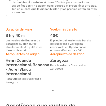
disponibles durante los últimos 20 días para los periodos
especificados y no deben considerarse el precio final ofrecido.
Ten en cuenta que la disponibilidad y los precios están sujetos
a cambios.
Duración del viaje
Vuelo más barato
Tem
3 h y 40 m
40€
m
Los vuelos de Bucarest a
El precio del vuelo más barato
marzo es una época muy
Zaragoza suelen durar
de Bucarest a Zaragoza
conc
alrededor de 3 h y 40 m en
reservado en Opodo en los
Buc
tiempo de vuelo
últimos días es de 40€
dat
clie
Aeropuertos de origen
Aeropuerto de destino
Pre
Henri Coanda
Zaragoza
13
Internacional, Baneasa
Para la ruta de Bucarest a
137 € es el precio medio de un
Zaragoza
- Aurel Vlaicu
viaj
Internacional
cua
este
Para vuelos de Bucarest a
de 
Zaragoza
Aerolíneas que vuelan de