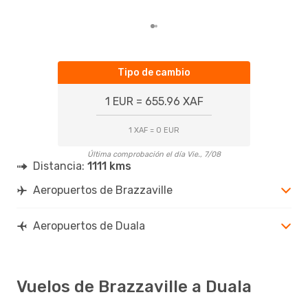
tend
Tipo de cambio
1 EUR = 655.96 XAF
1 XAF = 0 EUR
Última comprobación el día Vie., 7/08
Distancia:
1111 kms
Aeropuertos de Brazzaville
Aeropuertos de Duala
Vuelos de Brazzaville a Duala