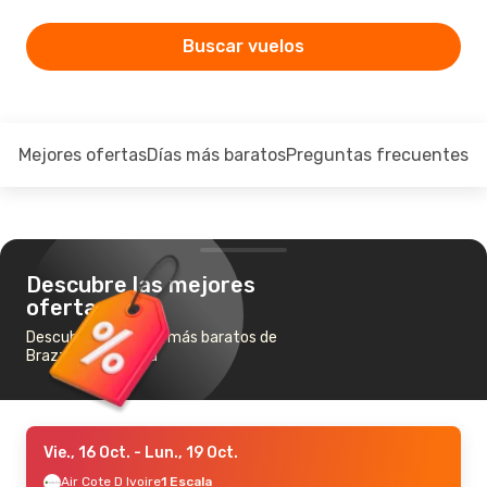
Buscar vuelos
Mejores ofertas
Días más baratos
Preguntas frecuentes
Descubre las mejores
ofertas
Descubre los vuelos más baratos de
Brazzaville a Duala
Vie., 16 Oct.
- Lun., 19 Oct.
Air Cote D Ivoire
1 Escala