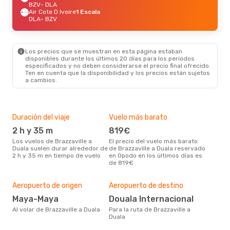
BZV
- DLA
Air Cote D Ivoire
1 Escala
DLA
- BZV
Los precios que se muestran en esta página estaban
disponibles durante los últimos 20 días para los periodos
especificados y no deben considerarse el precio final ofrecido.
Ten en cuenta que la disponibilidad y los precios están sujetos
a cambios.
Duración del viaje
Vuelo más barato
Tem
2 h y 35 m
819€
m
Los vuelos de Brazzaville a
El precio del vuelo más barato
marzo es una época muy
Duala suelen durar alrededor de
de Brazzaville a Duala reservado
conc
2 h y 35 m en tiempo de vuelo
en Opodo en los últimos días es
Braz
de 819€
dat
clie
Mej
Aeropuerto de origen
Aeropuerto de destino
res
Maya-Maya
Douala Internacional
n
Al volar de Brazzaville a Duala
Para la ruta de Brazzaville a
octubre es una época muy
Duala
popu
Braz