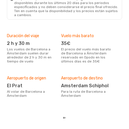
disponibles durante los últimos 20 días para los periodos
especificados y no deben considerarse el precio final ofrecido.
Ten en cuenta que la disponibilidad y los precios están sujetos
a cambios.
Duración del viaje
Vuelo más barato
Tem
2 h y 30 m
35€
m
Los vuelos de Barcelona a
El precio del vuelo más barato
marzo es una época muy
Ámsterdam suelen durar
de Barcelona a Ámsterdam
conc
alrededor de 2 h y 30 m en
reservado en Opodo en los
Bar
tiempo de vuelo
últimos días es de 35€
los
nues
Pre
Aeropuerto de origen
Aeropuerto de destino
11
El Prat
Amsterdam Schiphol
112 € es el precio medio de un
Al volar de Barcelona a
Para la ruta de Barcelona a
via
Ámsterdam
Ámsterdam
cua
este
de 