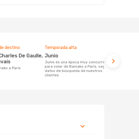
de destino
Temporada alta
Compañías 
ruta
junio
Corsair
vais
junio es una época muy concurrida
para volar de Bamako a París, según los
Compañia(s) aérea(s) con trayectos de
amako a París
datos de búsqueda de nuestros
Bamako a Pa
clientes