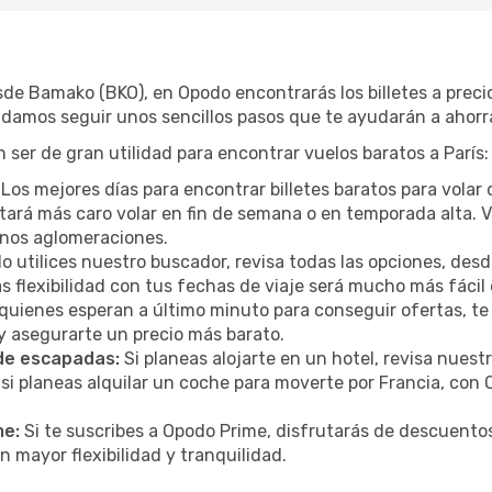
esde Bamako (BKO), en Opodo encontrarás los billetes a pre
ndamos seguir unos sencillos pasos que te ayudarán a ahorra
ser de gran utilidad para encontrar vuelos baratos a París:
Los mejores días para encontrar billetes baratos para volar
sultará más caro volar en fin de semana o en temporada alta
menos aglomeraciones.
 utilices nuestro buscador, revisa todas las opciones, desde
s flexibilidad con tus fechas de viaje será mucho más fáci
uienes esperan a último minuto para conseguir ofertas, te
 y asegurarte un precio más barato.
 de escapadas:
Si planeas alojarte en un hotel, revisa nues
i planeas alquilar un coche para moverte por Francia, con
me:
Si te suscribes a Opodo Prime, disfrutarás de descuentos
n mayor flexibilidad y tranquilidad.