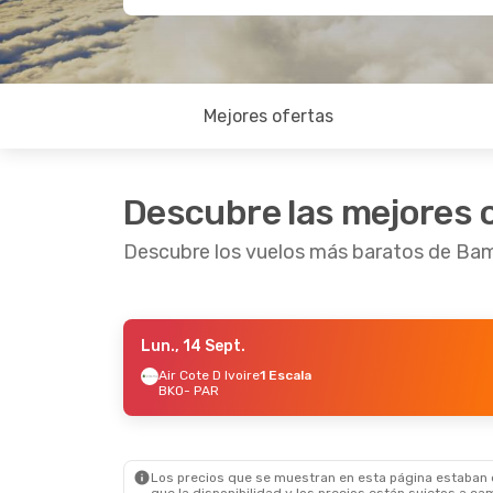
Mejores ofertas
Descubre las mejores 
Descubre los vuelos más baratos de Bam
Lun., 14 Sept.
Sáb., 5 Sept.
- Sáb., 12 Sept.
Air Cote D Ivoire
1 Escala
BKO
- PAR
Royal Air Maroc
1 Escala
BKO
- PAR
Royal Air Maroc
1 Escala
PAR
- BKO
Los precios que se muestran en esta página estaban di