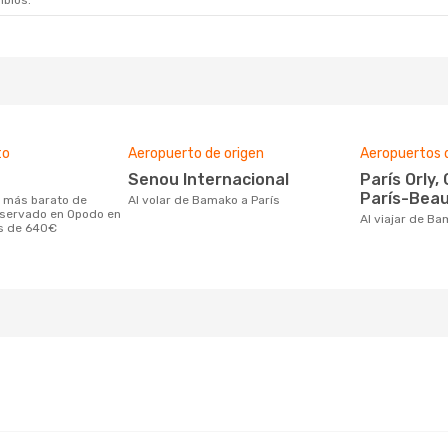
mbios.
to
Aeropuerto de origen
Aeropuertos 
Senou Internacional
París Orly, Charles De Gaulle,
París-Beau
Al volar de Bamako a París
eservado en Opodo en
Al viajar de B
es de 640€