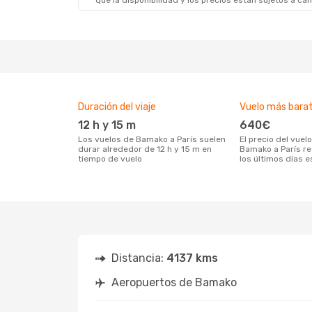
que la disponibilidad y los precios están sujetos a ca
Duración del viaje
Vuelo más bara
12 h y 15 m
640€
Los vuelos de Bamako a París suelen
El precio del vuelo más barato de
durar alrededor de 12 h y 15 m en
Bamako a París r
tiempo de vuelo
los últimos días 
Distancia:
4137 kms
Aeropuertos de Bamako