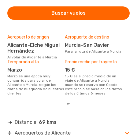
Buscar vuelos
Aeropuerto de origen
Aeropuerto de destino
Mej
res
Alicante-Elche Miguel
Murcia-San Javier
n
Hernández
Para la ruta de Alicante a Murcia
julio es una época muy popular
Al volar de Alicante a Murcia
para
Temporada alta
Precio medio por trayecto
segú
marzo
15 €
clie
marzo es una época muy
15 € es el precio medio de un
concurrida para volar de
viaje de Alicante a Murcia
Alicante a Murcia, según los
cuando se reserva con Opodo,
datos de búsqueda de nuestros
este precio se basa en los datos
clientes
de los últimos 6 meses
Distancia:
69 kms
Aeropuertos de Alicante